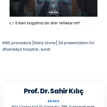
👉 Erken boşalma bir sinir refleksi mi?
RIRS procedure [Kidny Stone] 2d presentation for
dhameliya hospital , surat.
Prof. Dr. Sahir Kılıç
ADRES
YDA Center Kat 10: Daire No: 398, Kızılırmak mah,